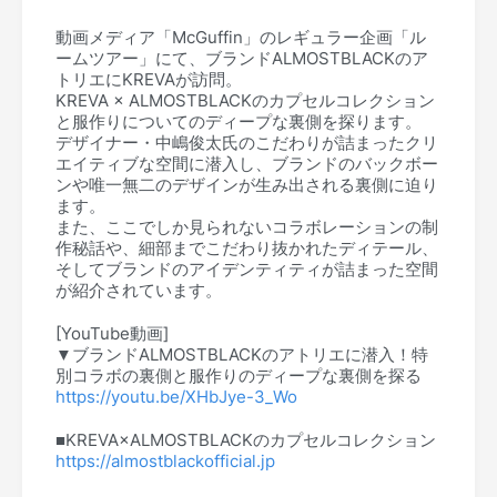
動画メディア「McGuffin」のレギュラー企画「ル
ームツアー」にて、ブランドALMOSTBLACKのア
トリエにKREVAが訪問。
KREVA × ALMOSTBLACKのカプセルコレクション
と服作りについてのディープな裏側を探ります。
デザイナー・中嶋俊太氏のこだわりが詰まったクリ
エイティブな空間に潜入し、ブランドのバックボー
ンや唯一無二のデザインが生み出される裏側に迫り
ます。
また、ここでしか見られないコラボレーションの制
作秘話や、細部までこだわり抜かれたディテール、
そしてブランドのアイデンティティが詰まった空間
が紹介されています。
[YouTube動画]
▼ブランドALMOSTBLACKのアトリエに潜入！特
別コラボの裏側と服作りのディープな裏側を探る
https://youtu.be/XHbJye-3_Wo
■KREVA×ALMOSTBLACKのカプセルコレクション
https://almostblackofficial.jp