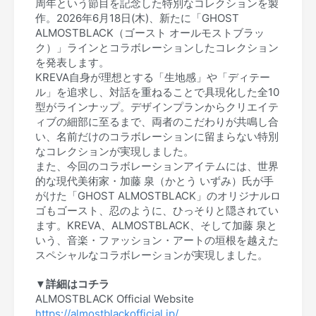
周年という節目を記念した特別なコレクションを製
作。2026年6月18日(木)、新たに「GHOST
ALMOSTBLACK（ゴースト オールモストブラッ
ク）」ラインとコラボレーションしたコレクション
を発表します。
KREVA自身が理想とする「生地感」や「ディテー
ル」を追求し、対話を重ねることで具現化した全10
型がラインナップ。デザインプランからクリエイテ
ィブの細部に至るまで、両者のこだわりが共鳴し合
い、名前だけのコラボレーションに留まらない特別
なコレクションが実現しました。
また、今回のコラボレーションアイテムには、世界
的な現代美術家・加藤 泉（かとう いずみ）氏が手
がけた「GHOST ALMOSTBLACK」のオリジナルロ
ゴもゴースト、忍のように、ひっそりと隠されてい
ます。KREVA、ALMOSTBLACK、そして加藤 泉と
いう、音楽・ファッション・アートの垣根を越えた
スペシャルなコラボレーションが実現しました。
▼
詳細はコチラ
ALMOSTBLACK Official Website
https://almostblackofficial.jp/