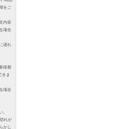
期をご
文内容
る場合
に遅れ
客様都
できま
る場合
い。
限切れが
らかじ