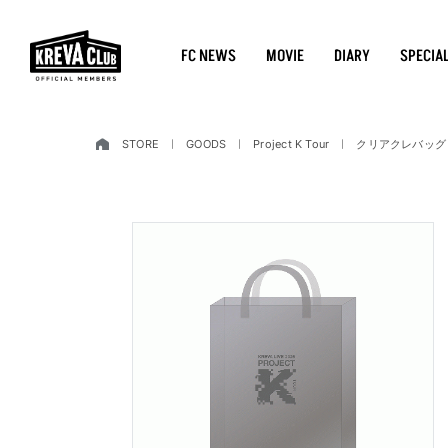
FC NEWS
MOVIE
DIARY
SPECIA
STORE
GOODS
Project K Tour
クリアクレバッグ