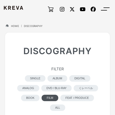
HOME
DISCOGRAPHY
DISCOGRAPHY
FILTER
SINGLE
ALBUM
DIGITAL
ANALOG
DVD / BLU-RAY
くレーベル
BOOK
FILM
FEAT / PRODUCE
ALL